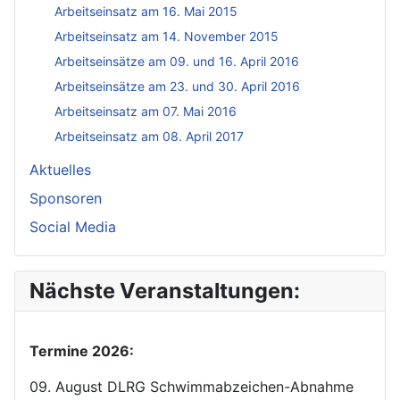
Arbeitseinsatz am 16. Mai 2015
Arbeitseinsatz am 14. November 2015
Arbeitseinsätze am 09. und 16. April 2016
Arbeitseinsätze am 23. und 30. April 2016
Arbeitseinsatz am 07. Mai 2016
Arbeitseinsatz am 08. April 2017
Aktuelles
Sponsoren
Social Media
Nächste Veranstaltungen:
Termine 2026:
09. August DLRG Schwimmabzeichen-Abnahme