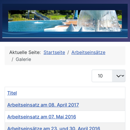
Aktuelle Seite:
Startseite
Arbeitseinsätze
Galerie
Anzeige #
Titel
Arbeitseinsatz am 08. April 2017
Arbeitseinsatz am 07. Mai 2016
Arbeitseinsätze am 23. und 30. April 2016