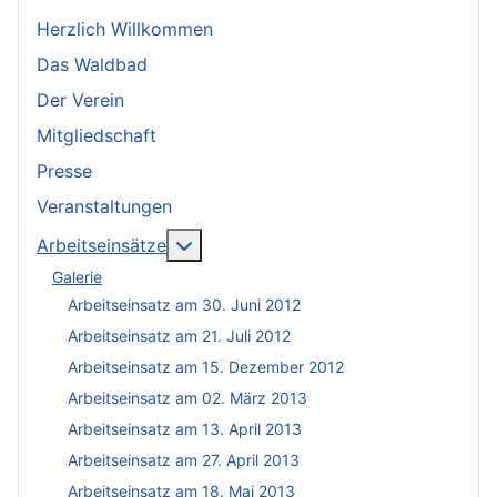
Herzlich Willkommen
Das Waldbad
Der Verein
Mitgliedschaft
Presse
Veranstaltungen
Weitere Informationen: Arbeitseinsä
Arbeitseinsätze
Galerie
Arbeitseinsatz am 30. Juni 2012
Arbeitseinsatz am 21. Juli 2012
Arbeitseinsatz am 15. Dezember 2012
Arbeitseinsatz am 02. März 2013
Arbeitseinsatz am 13. April 2013
Arbeitseinsatz am 27. April 2013
Arbeitseinsatz am 18. Mai 2013