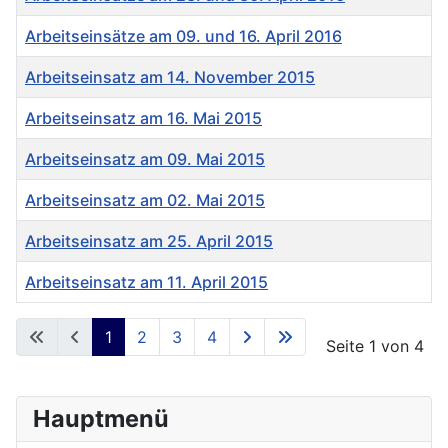
Arbeitseinsätze am 09. und 16. April 2016
Arbeitseinsatz am 14. November 2015
Arbeitseinsatz am 16. Mai 2015
Arbeitseinsatz am 09. Mai 2015
Arbeitseinsatz am 02. Mai 2015
Arbeitseinsatz am 25. April 2015
Arbeitseinsatz am 11. April 2015
Beiträge
1
2
3
4
Seite 1 von 4
Hauptmenü