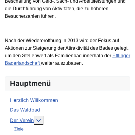
Beschaffung von Geld-, Sach- und Arbeitsleistungen und
die Durchführung von Aktivitäten, die zu höheren
Besucherzahlen führen.
Nach
der
Wiedereröffnung
in
2013
wird
der
Fokus
auf
Aktionen
zur
Steigerung
der
Attraktivität
des
Bades
gelegt,
um
den
Stellenwert
als
Familienbad
innerhalb
der
Ettlinger
Bäderlandschaft
weiter
auszubauen.
Hauptmenü
Herzlich Willkommen
Das Waldbad
Weitere Informationen: Der Verein
Der Verein
Ziele